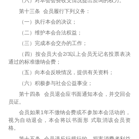
（
六
）
对本会会费收支情况提出质询的权力。
第十三条 会员履行下列义务：
（
一
）执行本会的决议；
（
二
）
维护本会合法权益；
（
三
）
完成本会交办的工作；
（
四
）
按会员大会2/3以上会员无记名投票表决
通过的标准缴纳会费；
（
五
）
向本会反映情况，提供有关资料；
（
六
）
积极参与社会公益事业；
第十四条 会员退会应书面通知本会，并交回会
员证。
会员如果1年不缴纳会费或不参加本会活动的，
视为自动退会，本会将以书面形 式取消该会员资
格。
第十五条 会员违反行规行约，损害消费者利益